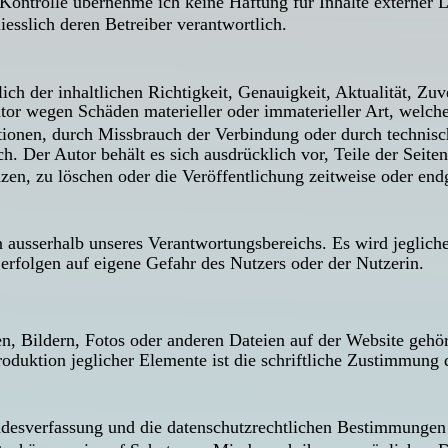
 Kontrolle übernehme ich keine Haftung für Inhalte externer L
liesslich deren Betreiber verantwortlich.
h der inhaltlichen Richtigkeit, Genauigkeit, Aktualität, Zuve
or wegen Schäden materieller oder immaterieller Art, welche
tionen, durch Missbrauch der Verbindung oder durch technisc
h. Der Autor behält es sich ausdrücklich vor, Teile der Seit
n, zu löschen oder die Veröffentlichung zeitweise oder endgü
n ausserhalb unseres Verantwortungsbereichs. Es wird jeglich
erfolgen auf eigene Gefahr des Nutzers oder der Nutzerin.
en, Bildern, Fotos oder anderen Dateien auf der Website gehö
oduktion jeglicher Elemente ist die schriftliche Zustimmung 
undesverfassung und die datenschutzrechtlichen Bestimmunge